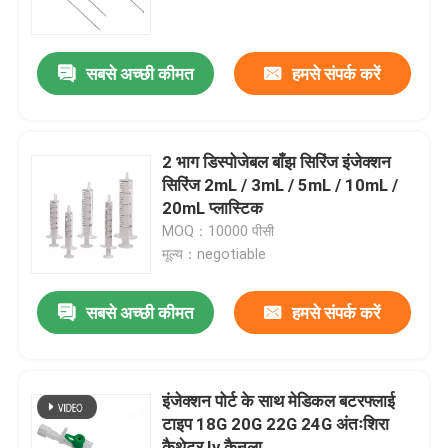
हमारे बारे में
सबसे अच्छी कीमत
हमसे संपर्क करें
कारखाने का दौरा
2 भाग डिस्पोजेबल बाँझ सिरिंज इंजेक्शन
गुणवत्ता नियंत्रण
सिरिंज 2mL / 3mL / 5mL / 10mL /
20mL प्लास्टिक
MOQ：10000 पीसी
हमसे संपर्क करें
मूल्य：negotiable
समाचार
सबसे अच्छी कीमत
हमसे संपर्क करें
मेडिकल ऑक्सीजन मास्क
इंजेक्शन पोर्ट के साथ मेडिकल बटरफ्लाई
टाइप 18G 20G 22G 24G अंतःशिरा
वेंटुरी ऑक्सीजन मास्क
कैथेटर Iv कैनुला