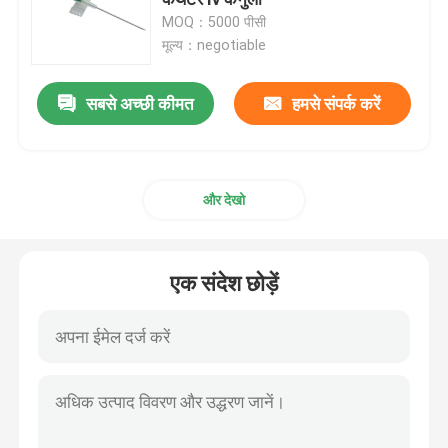
MOQ：5000 पीसी
मूल्य：negotiable
पोर्टेबल ऑक्सीजन मास्क
सबसे अच्छी कीमत
हमसे संपर्क करें
संज्ञाहरण कैथेटर
डिस्पोजेबल बाँझ सिरिंज
और देखो
आसव आधान सेट
एक संदेश छोड़ें
सिलिकॉन लेपित कैथेटर
सर्जिकल ड्रेसिंग बैंडेज
धुंध कपास झाड़ू