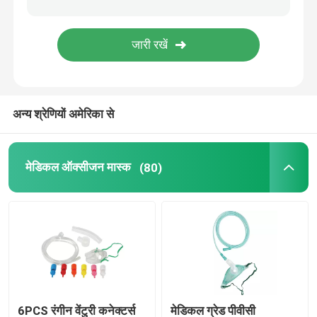
दंत उपभोग्य
चिकित्सा बाँझ पैकेजिंग
अन्य श्रेणियों अमेरिका से
आईवीडी टेस्ट स्ट्रिप
मेडिकल ऑक्सीजन मास्क
(80)
चिकित्सा उपभोग्य
6PCS रंगीन वेंटुरी कनेक्टर्स
मेडिकल ग्रेड पीवीसी