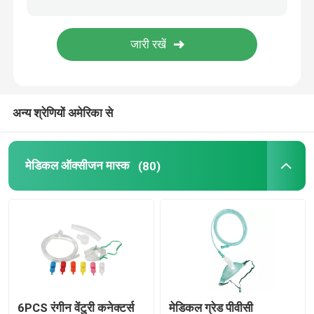
दंत उपभोग्य
चिकित्सा बाँझ पैकेजिंग
अन्य श्रेणियों अमेरिका से
आईवीडी टेस्ट स्ट्रिप
मेडिकल ऑक्सीजन मास्क
(80)
चिकित्सा उपभोग्य
6PCS रंगीन वेंटुरी कनेक्टर्स
मेडिकल ग्रेड पीवीसी