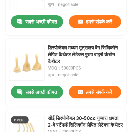
मूल्य：negotiable
हमारे बारे में
सबसे अच्छी कीमत
हमसे संपर्क करें
कारखाने का दौरा
डिस्पोजेबल मध्यम मूत्रालय बैग सिलिकॉन
गुणवत्ता नियंत्रण
लेपित कैथेटर लेटेक्स पुरुष बाहरी कंडोम
कैथेटर
MOQ：50000PCS
हमसे संपर्क करें
मूल्य：negotiable
समाचार
सबसे अच्छी कीमत
हमसे संपर्क करें
मेडिकल ऑक्सीजन मास्क
सीई डिस्पोजेबल 30-50cc गुब्बारा क्षमता
2-वे स्टैंडर्ड सिलिकॉन लेपित लेटेक्स कैथेटर
वेंटुरी ऑक्सीजन मास्क
MOQ：70000PCS