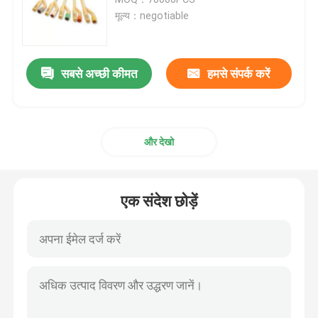
मूल्य：negotiable
पोर्टेबल ऑक्सीजन मास्क
सबसे अच्छी कीमत
हमसे संपर्क करें
संज्ञाहरण कैथेटर
डिस्पोजेबल बाँझ सिरिंज
और देखो
आसव आधान सेट
एक संदेश छोड़ें
सिलिकॉन लेपित कैथेटर
सर्जिकल ड्रेसिंग बैंडेज
धुंध कपास झाड़ू