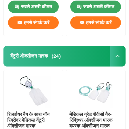
सबसे अच्छी कीमत
सबसे अच्छी कीमत
पोर्टेबल ऑक्सीजन मास्क
हमसे संपर्क करें
हमसे संपर्क करें
संज्ञाहरण कैथेटर
डिस्पोजेबल बाँझ सिरिंज
वेंटुरी ऑक्सीजन मास्क
(24)
आसव आधान सेट
सिलिकॉन लेपित कैथेटर
सर्जिकल ड्रेसिंग बैंडेज
रिजर्वायर बैग के साथ नॉन
मेडिकल ग्रेड पीवीसी गैर-
रिब्रीदर मेडिकल वेंटुरी
रिब्रिथर ऑक्सीजन मास्क
धुंध कपास झाड़ू
ऑक्सीजन मास्क
वयस्क ऑक्सीजन मास्क