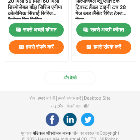
20 मिली 50 मिली 60 मिली
डिस्पोजेबल ब्लू प्लास्टिक
डिस्पोजेबल बाँझ सिरिंज एनीमा
ट्विस्ट हैंडल टाइनी टच 28
कोलोनिक सिंचाई सिरिंज
गेज ब्लड लैंसेट रैपिड टेस्ट
कैथेटर टिप सिरिंज
किट
सबसे अच्छी कीमत
सबसे अच्छी कीमत
हमसे संपर्क करें
हमसे संपर्क करें
और देखो
होम
हमारे बारे में
हमसे संपर्क करें
Desktop Site
साइटमैप
गोपनीयता नीति
गुणवत्ता
मेडिकल ऑक्सीजन मास्क
चीन का कारखाना.Copyright
© 2026 Henan Aile Industrial CO.,LTD.. All Rights