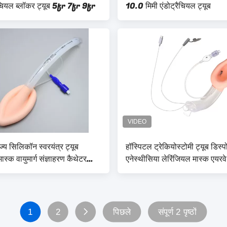
नचियल ब्लॉकर ट्यूब 5fr 7fr 9fr
10.0 मिमी एंडोट्रैचियल ट्यूब
ोज्य सिलिकॉन स्वरयंत्र ट्यूब
हॉस्पिटल ट्रेकियोस्टोमी ट्यूब डिस्
मास्क वायुमार्ग संज्ञाहरण कैथेटर
एनेस्थीसिया लेरिंजियल मास्क एयरव
#-5#
1
2
पिछले
संपूर्ण 2 पृष्ठों