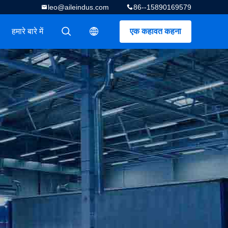
leo@aileindus.com
86--15890169579
हमारे बारे में
एक कहावत कहना
描述
描述