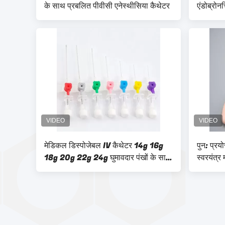
के साथ प्रबलित पीवीसी एनेस्थीसिया कैथेटर
एंडोब्रो
मेडिकल डिस्पोजेबल IV कैथेटर 14g 16g
पुन: प्रय
18g 20g 22g 24g घुमावदार पंखों के साथ
स्वरयंत्र 
IV कैन्यूल
आकार 1