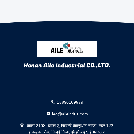
Henan Aile Industrial CO.,LTD.
15890169579
leo@aileindus.com
कमरा 2108, ब्लॉक ए, जियान्ये कैक्सुआन प्लाजा, नंबर 122,
हुआयुआन रोड, जिंशुई जिला, झेंग्झौ शहर, हेनान प्रांत