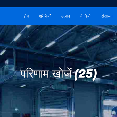
होम
श्रेणियाँ
उत्पाद
वीडियो
संसाधन
परिणाम खोजें (25)