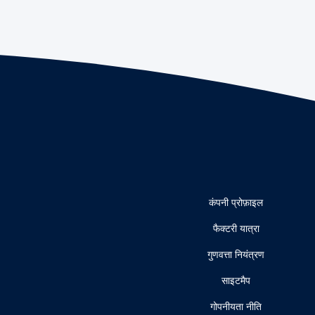
कंपनी प्रोफ़ाइल
फैक्टरी यात्रा
गुणवत्ता नियंत्रण
साइटमैप
गोपनीयता नीति