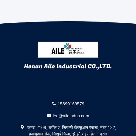
Henan Aile Industrial CO.,LTD.
15890169579
leo@aileindus.com
कमरा 2108, ब्लॉक ए, जियान्ये कैक्सुआन प्लाजा, नंबर 122,
हुआयुआन रोड, जिंशुई जिला, झेंग्झौ शहर, हेनान प्रांत