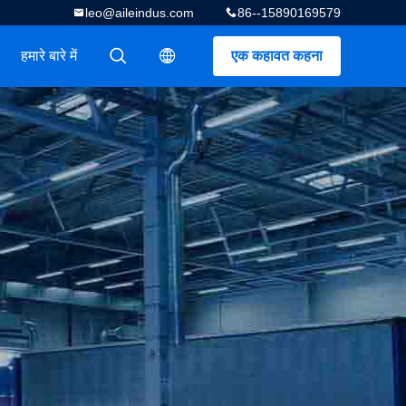
leo@aileindus.com
86--15890169579
हमारे बारे में
एक कहावत कहना
描述
描述