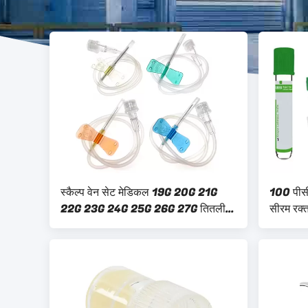
स्कैल्प वेन सेट मेडिकल 19G 20G 21G
100 पीसी
22G 23G 24G 25G 26G 27G तितली
सीरम रक्त
सुई
पीईटी साम